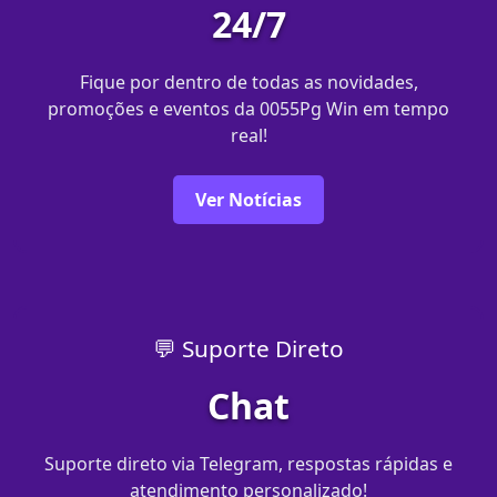
24/7
Fique por dentro de todas as novidades,
promoções e eventos da 0055Pg Win em tempo
real!
Ver Notícias
💬 Suporte Direto
Chat
Suporte direto via Telegram, respostas rápidas e
atendimento personalizado!