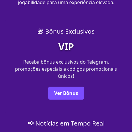
jogabilidade para uma experiência elevada.
🎁 Bônus Exclusivos
VIP
Receba bônus exclusivos do Telegram,
promoções especiais e códigos promocionais
únicos!
Ver Bônus
📢 Notícias em Tempo Real