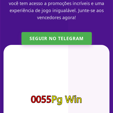
você tem acesso a promoções incríveis e uma
experiência de jogo inigualável. Junte-se aos
vencedores agora!
SEGUIR NO TELEGRAM