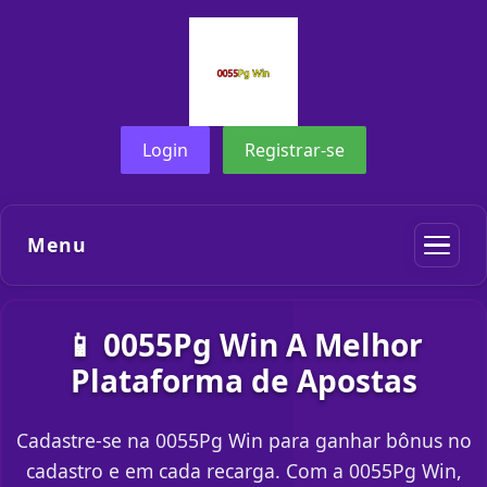
Login
Registrar-se
Menu
📱 0055Pg Win A Melhor
Plataforma de Apostas
Cadastre-se na 0055Pg Win para ganhar bônus no
cadastro e em cada recarga. Com a 0055Pg Win,