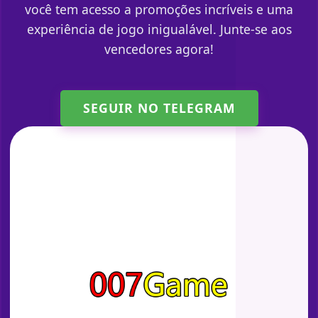
você tem acesso a promoções incríveis e uma
experiência de jogo inigualável. Junte-se aos
vencedores agora!
SEGUIR NO TELEGRAM