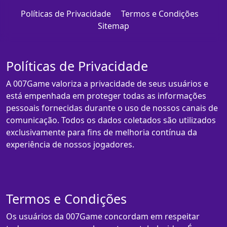
Políticas de Privacidade
Termos e Condições
Sitemap
Políticas de Privacidade
A 007Game valoriza a privacidade de seus usuários e
está empenhada em proteger todas as informações
pessoais fornecidas durante o uso de nossos canais de
comunicação. Todos os dados coletados são utilizados
exclusivamente para fins de melhoria contínua da
experiência de nossos jogadores.
Termos e Condições
Os usuários da 007Game concordam em respeitar