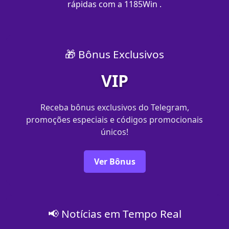
rápidas com a 1185Win .
🎁 Bônus Exclusivos
VIP
Receba bônus exclusivos do Telegram,
promoções especiais e códigos promocionais
únicos!
Ver Bônus
📢 Notícias em Tempo Real