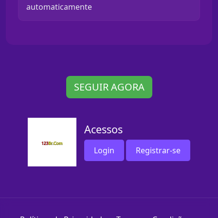
automaticamente
SEGUIR AGORA
Acessos
Login
Registrar-se