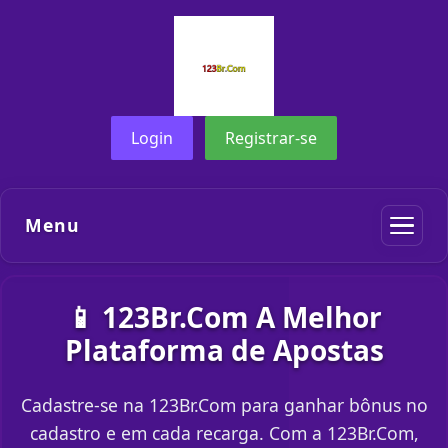
Login
Registrar-se
Menu
📱 123Br.Com A Melhor
Plataforma de Apostas
Cadastre-se na 123Br.Com para ganhar bônus no
cadastro e em cada recarga. Com a 123Br.Com,