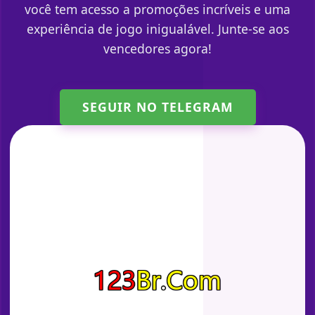
você tem acesso a promoções incríveis e uma
experiência de jogo inigualável. Junte-se aos
vencedores agora!
SEGUIR NO TELEGRAM