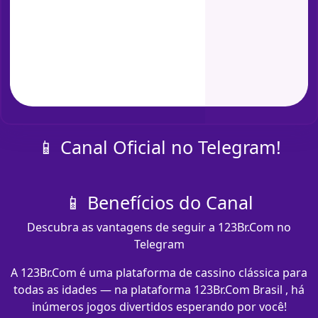
📱 Canal Oficial no Telegram!
📱 Benefícios do Canal
Descubra as vantagens de seguir a 123Br.Com no
Telegram
A 123Br.Com é uma plataforma de cassino clássica para
todas as idades — na plataforma 123Br.Com Brasil , há
inúmeros jogos divertidos esperando por você!