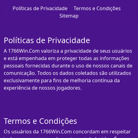
Políticas de Privacidade
Termos e Condições
Sitemap
Políticas de Privacidade
A 1766Win.Com valoriza a privacidade de seus usuários
e está empenhada em proteger todas as informações
pessoais fornecidas durante o uso de nossos canais de
comunicação. Todos os dados coletados são utilizados
exclusivamente para fins de melhoria contínua da
experiência de nossos jogadores.
Termos e Condições
Os usuários da 1766Win.Com concordam em respeitar