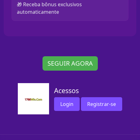
🎁 Receba bônus exclusivos
automaticamente
SEGUIR AGORA
Acessos
Login
Registrar-se