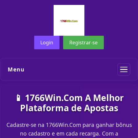
Login
Registrar-se
Menu
📱 1766Win.Com A Melhor
Plataforma de Apostas
Cadastre-se na 1766Win.Com para ganhar bônus
no cadastro e em cada recarga. Com a