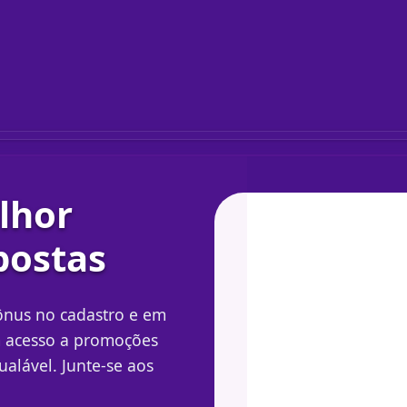
lhor
postas
ônus no cadastro e em
m acesso a promoções
ualável. Junte-se aos