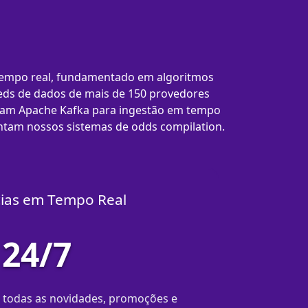
tempo real, fundamentado em algoritmos
feeds de dados de mais de 150 provedores
ilizam Apache Kafka para ingestão em tempo
entam nossos sistemas de odds compilation.
cias em Tempo Real
24/7
e todas as novidades, promoções e