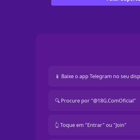
📱 Baixe o app Telegram no seu disp
🔍 Procure por "@18G.ComOficial"
👆 Toque em "Entrar" ou "Join"