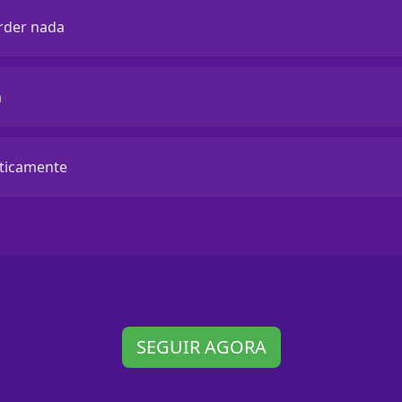
erder nada
a
aticamente
SEGUIR AGORA