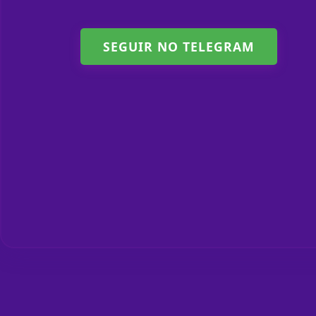
SEGUIR NO TELEGRAM