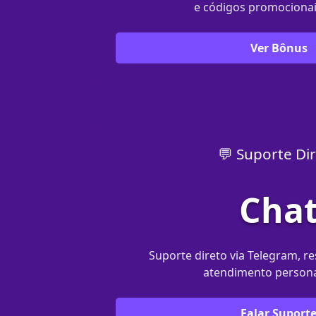
e códigos promocionai
Ver Bônus
💬 Suporte Di
Cha
Suporte direto via Telegram, r
atendimento persona
Falar Suport