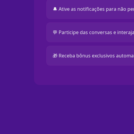
🔔 Ative as notificações para não p
💬 Participe das conversas e interaj
🎁 Receba bônus exclusivos autom