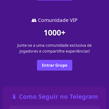
👥 Comunidade VIP
1000+
Junte-se a uma comunidade exclusiva de
jogadores e compartilhe experiências!
Entrar Grupo
📱 Como Seguir no Telegram