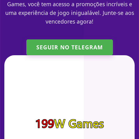
Games, você tem acesso a promoções incríveis e
uma experiência de jogo inigualável. Junte-se aos
vencedores agora!
SEGUIR NO TELEGRAM