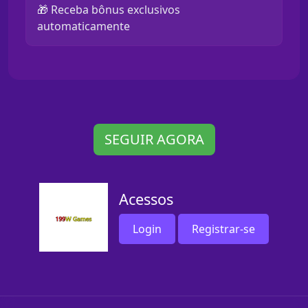
🎁 Receba bônus exclusivos
automaticamente
SEGUIR AGORA
Acessos
Login
Registrar-se