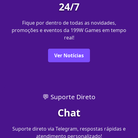
24/7
Fique por dentro de todas as novidades,
promoções e eventos da 199W Games em tempo
real!
Ver Notícias
💬 Suporte Direto
Chat
Suporte direto via Telegram, respostas rápidas e
atendimento personalizado!