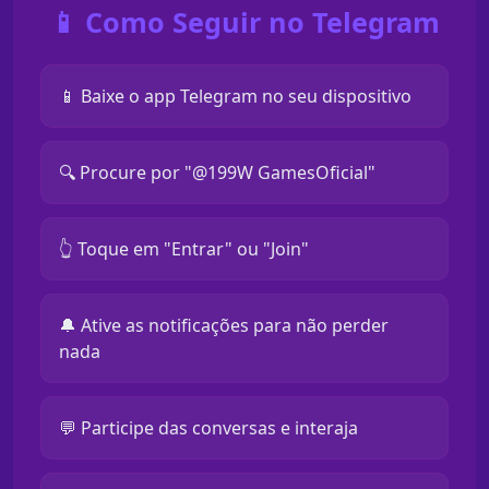
📱 Como Seguir no Telegram
📱 Baixe o app Telegram no seu dispositivo
🔍 Procure por "@199W GamesOficial"
👆 Toque em "Entrar" ou "Join"
🔔 Ative as notificações para não perder
nada
💬 Participe das conversas e interaja