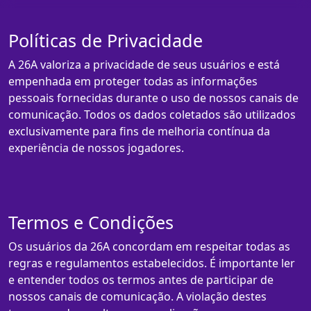
Políticas de Privacidade
A 26A valoriza a privacidade de seus usuários e está
empenhada em proteger todas as informações
pessoais fornecidas durante o uso de nossos canais de
comunicação. Todos os dados coletados são utilizados
exclusivamente para fins de melhoria contínua da
experiência de nossos jogadores.
Termos e Condições
Os usuários da 26A concordam em respeitar todas as
regras e regulamentos estabelecidos. É importante ler
e entender todos os termos antes de participar de
nossos canais de comunicação. A violação destes