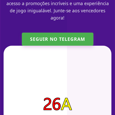
acesso a promoções incríveis e uma experiência
de jogo inigualável. Junte-se aos vencedores
agora!
SEGUIR NO TELEGRAM