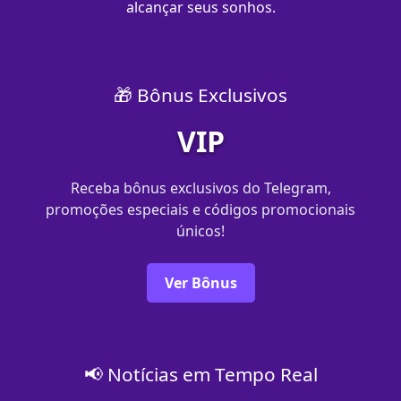
alcançar seus sonhos.
🎁 Bônus Exclusivos
VIP
Receba bônus exclusivos do Telegram,
promoções especiais e códigos promocionais
únicos!
Ver Bônus
📢 Notícias em Tempo Real