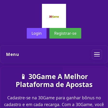
Login
Registrar-se
Menu
📱 30Game A Melhor
Plataforma de Apostas
Cadastre-se na 30Game para ganhar bônus no
cadastro e em cada recarga. Com a 30Game, você