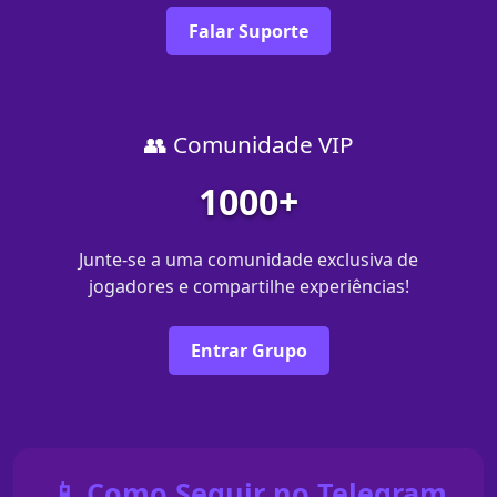
Falar Suporte
👥 Comunidade VIP
1000+
Junte-se a uma comunidade exclusiva de
jogadores e compartilhe experiências!
Entrar Grupo
📱 Como Seguir no Telegram