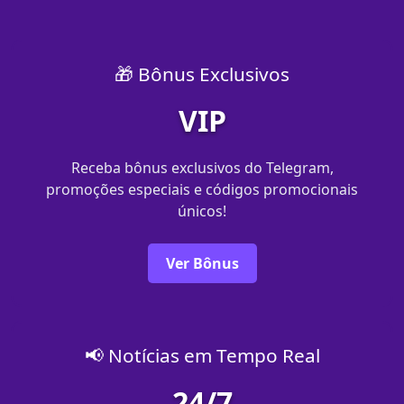
🎁 Bônus Exclusivos
VIP
Receba bônus exclusivos do Telegram,
promoções especiais e códigos promocionais
únicos!
Ver Bônus
📢 Notícias em Tempo Real
24/7