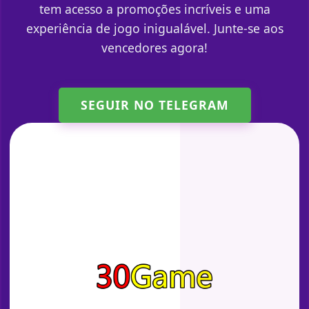
tem acesso a promoções incríveis e uma
experiência de jogo inigualável. Junte-se aos
vencedores agora!
SEGUIR NO TELEGRAM