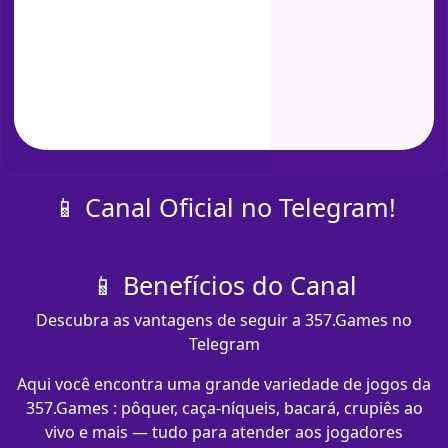
📱 Canal Oficial no Telegram!
📱 Benefícios do Canal
Descubra as vantagens de seguir a 357.Games no
Telegram
Aqui você encontra uma grande variedade de jogos da
357.Games : pôquer, caça-níqueis, bacará, crupiês ao
vivo e mais — tudo para atender aos jogadores