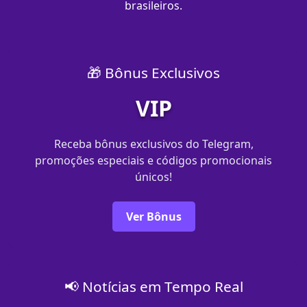
brasileiros.
🎁 Bônus Exclusivos
VIP
Receba bônus exclusivos do Telegram,
promoções especiais e códigos promocionais
únicos!
Ver Bônus
📢 Notícias em Tempo Real