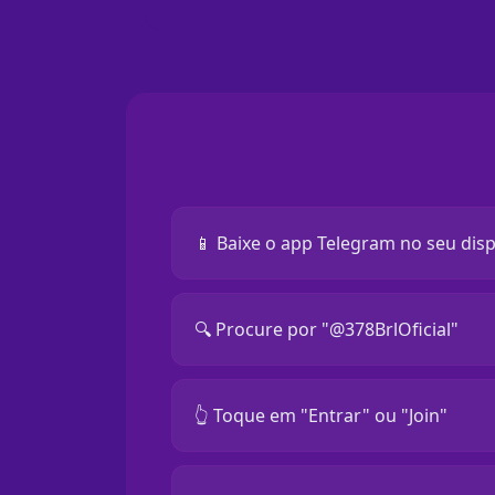
📱 Baixe o app Telegram no seu disp
🔍 Procure por "@378BrlOficial"
👆 Toque em "Entrar" ou "Join"