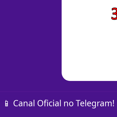
📱 Canal Oficial no Telegram!