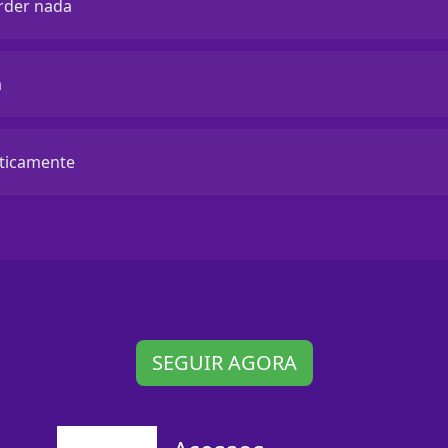
erder nada
a
aticamente
SEGUIR AGORA