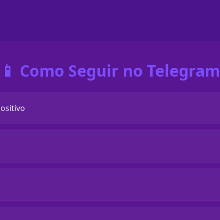
📱 Como Seguir no Telegram
ositivo