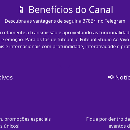
📱 Benefícios do Canal
Descubra as vantagens de seguir a 378Brl no Telegram
rretamente a transmissão e aproveitando as funcionalidades
e emoção. Para os fãs de futebol, o Futebol Studio Ao Viv
is e internacionais com profundidade, interatividade e prat
sivos
📢 Notí
m, promoções especiais
Fique por dentro d
s únicos!
eventos d