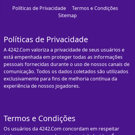
Políticas de Privacidade
Termos e Condições
Sitemap
Políticas de Privacidade
A 4242.Com valoriza a privacidade de seus usuários e
está empenhada em proteger todas as informações
pessoais fornecidas durante o uso de nossos canais de
comunicação. Todos os dados coletados são utilizados
exclusivamente para fins de melhoria contínua da
experiência de nossos jogadores.
Termos e Condições
Os usuários da 4242.Com concordam em respeitar