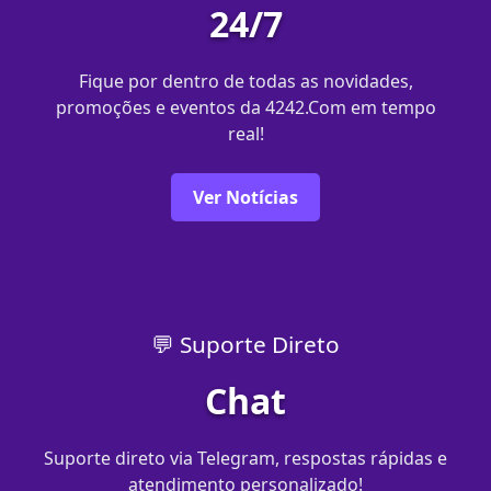
24/7
Fique por dentro de todas as novidades,
promoções e eventos da 4242.Com em tempo
real!
Ver Notícias
💬 Suporte Direto
Chat
Suporte direto via Telegram, respostas rápidas e
atendimento personalizado!