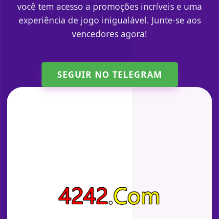
você tem acesso a promoções incríveis e uma
experiência de jogo inigualável. Junte-se aos
vencedores agora!
SEGUIR NO TELEGRAM