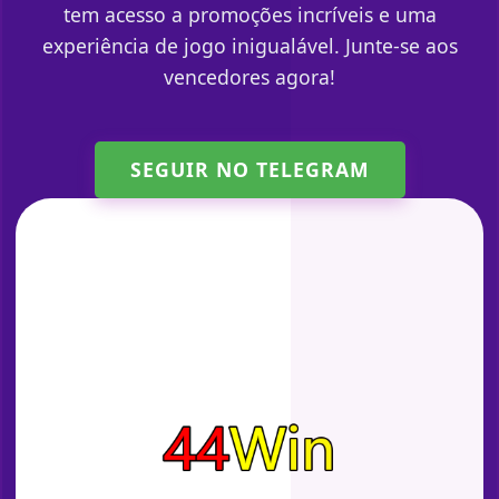
tem acesso a promoções incríveis e uma
experiência de jogo inigualável. Junte-se aos
vencedores agora!
SEGUIR NO TELEGRAM