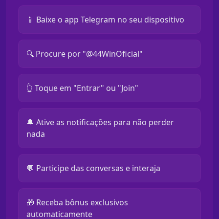
📱 Baixe o app Telegram no seu dispositivo
🔍 Procure por "@44WinOficial"
👆 Toque em "Entrar" ou "Join"
🔔 Ative as notificações para não perder
nada
💬 Participe das conversas e interaja
🎁 Receba bônus exclusivos
automaticamente