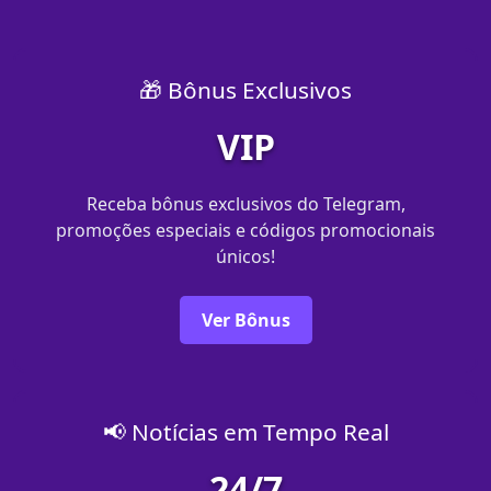
🎁 Bônus Exclusivos
VIP
Receba bônus exclusivos do Telegram,
promoções especiais e códigos promocionais
únicos!
Ver Bônus
📢 Notícias em Tempo Real
24/7