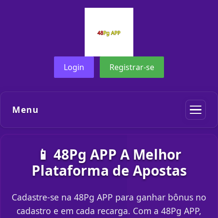
Login
Registrar-se
Menu
📱 48Pg APP A Melhor
Plataforma de Apostas
Cadastre-se na 48Pg APP para ganhar bônus no
cadastro e em cada recarga. Com a 48Pg APP,