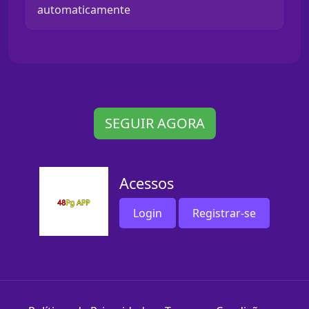
automaticamente
SEGUIR AGORA
Acessos
Login
Registrar-se