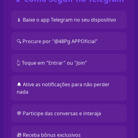
📱 Baixe o app Telegram no seu dispositivo
🔍 Procure por "@48Pg APPOficial"
👆 Toque em "Entrar" ou "Join"
🔔 Ative as notificações para não perder
nada
💬 Participe das conversas e interaja
🎁 Receba bônus exclusivos