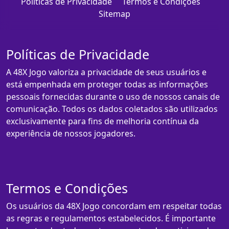
Políticas de Privacidade
Termos e Condições
Sitemap
Políticas de Privacidade
A 48X Jogo valoriza a privacidade de seus usuários e
está empenhada em proteger todas as informações
pessoais fornecidas durante o uso de nossos canais de
comunicação. Todos os dados coletados são utilizados
exclusivamente para fins de melhoria contínua da
experiência de nossos jogadores.
Termos e Condições
Os usuários da 48X Jogo concordam em respeitar todas
as regras e regulamentos estabelecidos. É importante