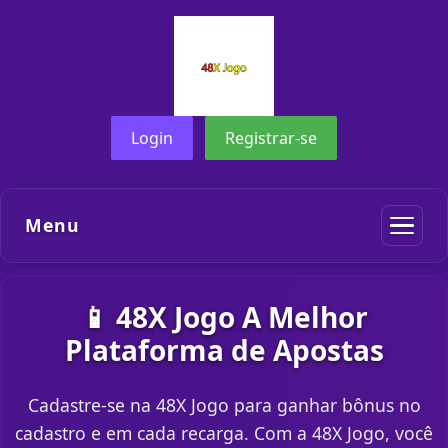
Login
Registrar-se
Menu
📱 48X Jogo A Melhor
Plataforma de Apostas
Cadastre-se na 48X Jogo para ganhar bônus no
cadastro e em cada recarga. Com a 48X Jogo, você