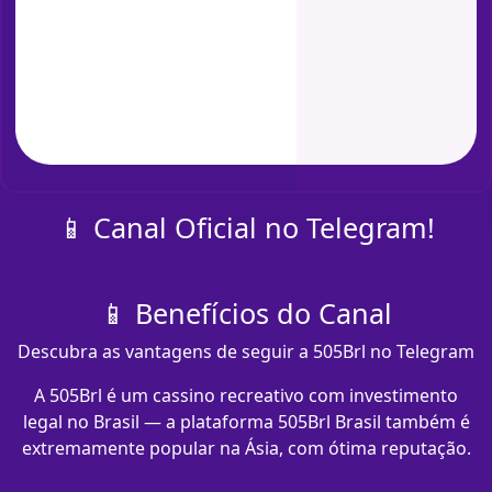
📱 Canal Oficial no Telegram!
📱 Benefícios do Canal
Descubra as vantagens de seguir a 505Brl no Telegram
A 505Brl é um cassino recreativo com investimento
legal no Brasil — a plataforma 505Brl Brasil também é
extremamente popular na Ásia, com ótima reputação.