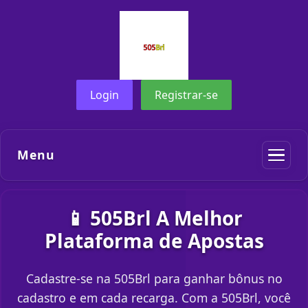
Login
Registrar-se
Menu
📱 505Brl A Melhor
Plataforma de Apostas
Cadastre-se na 505Brl para ganhar bônus no
cadastro e em cada recarga. Com a 505Brl, você