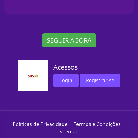
SEGUIR AGORA
Acessos
Login
Registrar-se
Políticas de Privacidade
Termos e Condições
Sitemap