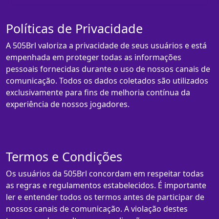
Políticas de Privacidade
A 505Brl valoriza a privacidade de seus usuários e está
empenhada em proteger todas as informações
pessoais fornecidas durante o uso de nossos canais de
comunicação. Todos os dados coletados são utilizados
exclusivamente para fins de melhoria contínua da
experiência de nossos jogadores.
Termos e Condições
Os usuários da 505Brl concordam em respeitar todas
as regras e regulamentos estabelecidos. É importante
ler e entender todos os termos antes de participar de
nossos canais de comunicação. A violação destes