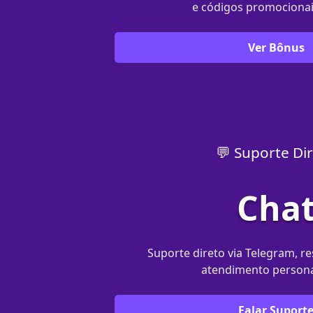
e códigos promocionai
Ver Bônus
💬 Suporte Di
Cha
Suporte direto via Telegram, r
atendimento persona
Falar Suport