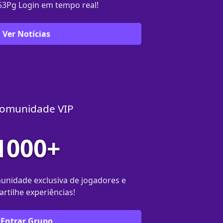
53Pg Login em tempo real!
Ver Notícias
Comunidade VIP
1000+
unidade exclusiva de jogadores e
rtilhe experiências!
Entrar Grupo