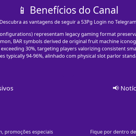
📱 Benefícios do Canal
Descubra as vantagens de seguir a 53Pg Login no Telegra
ne configurations) representam legacy gaming format preser
mon, BAR symbols derived de original fruit machine iconog
s exceeding 30%, targeting players valorizing consistent sma
es typically 94-96%, alinhado com physical slot parlor stand
sivos
📢 Notí
m, promoções especiais
Fique por dentro d