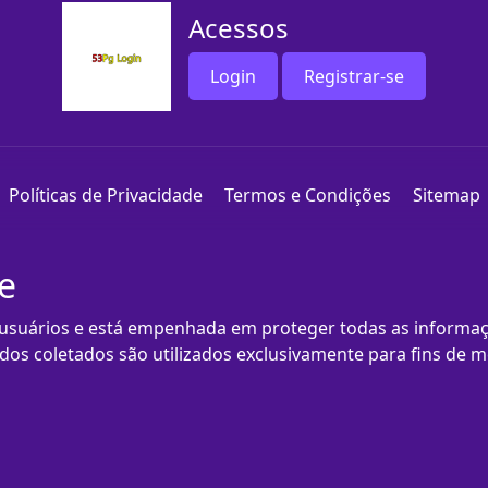
Acessos
Login
Registrar-se
Políticas de Privacidade
Termos e Condições
Sitemap
de
s usuários e está empenhada em proteger todas as informa
os coletados são utilizados exclusivamente para fins de m