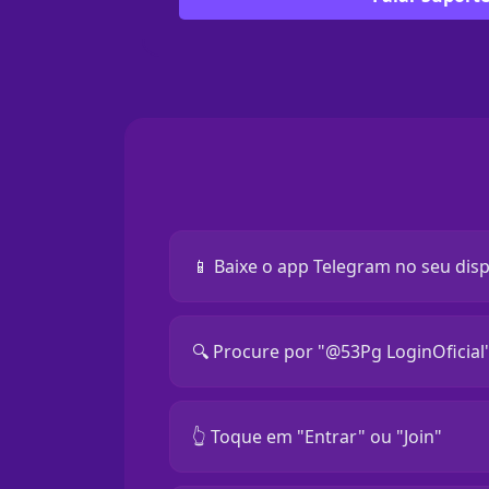
📱 Baixe o app Telegram no seu disp
🔍 Procure por "@53Pg LoginOficial
👆 Toque em "Entrar" ou "Join"