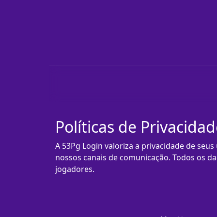
Políticas de Privacida
A 53Pg Login valoriza a privacidade de seu
nossos canais de comunicação. Todos os dad
jogadores.