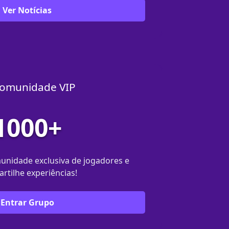
Ver Notícias
Comunidade VIP
1000+
unidade exclusiva de jogadores e
rtilhe experiências!
Entrar Grupo