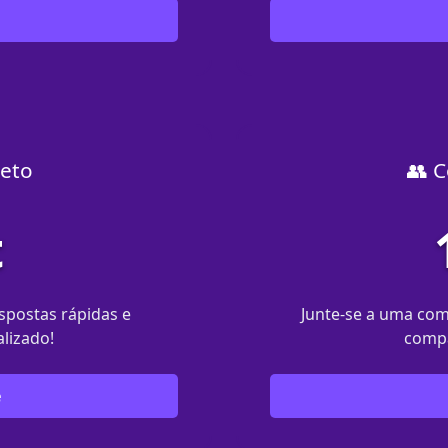
reto
👥 
t
espostas rápidas e
Junte-se a uma com
lizado!
compa
e