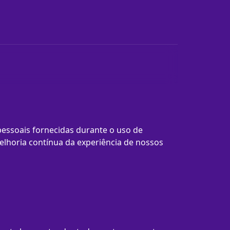
pessoais fornecidas durante o uso de
elhoria contínua da experiência de nossos