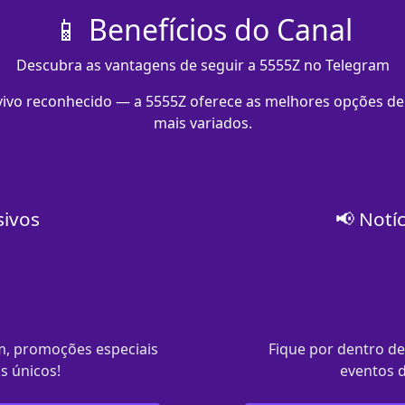
📱 Benefícios do Canal
Descubra as vantagens de seguir a 5555Z no Telegram
 vivo reconhecido — a 5555Z oferece as melhores opções d
mais variados.
sivos
📢 Notí
m, promoções especiais
Fique por dentro d
s únicos!
eventos 