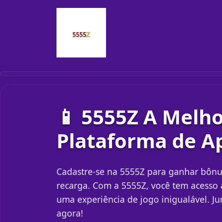
📱 5555Z A Melh
Plataforma de A
Cadastre-se na 5555Z para ganhar bônu
recarga. Com a 5555Z, você tem acesso 
uma experiência de jogo inigualável. J
agora!