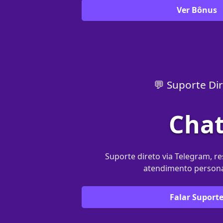
Ver Bônus
💬 Suporte Di
Cha
Suporte direto via Telegram, r
atendimento persona
Falar Suport