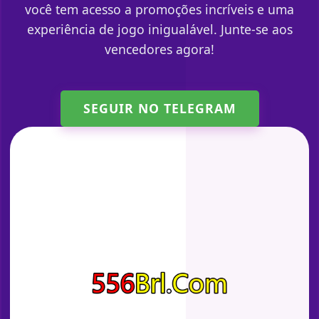
você tem acesso a promoções incríveis e uma
experiência de jogo inigualável. Junte-se aos
vencedores agora!
SEGUIR NO TELEGRAM