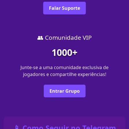
Falar Suporte
👥 Comunidade VIP
1000+
Junte-se a uma comunidade exclusiva de
jogadores e compartilhe experiências!
Entrar Grupo
📱 Como Seguir no Telegram