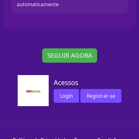
automaticamente
SEGUIR AGORA
Acessos
Login
Registrar-se