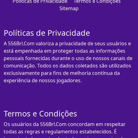
Políticas de Privacidade
Termos e Condições
Sitemap
Políticas de Privacidade
A 556Brl.Com valoriza a privacidade de seus usuários e
está empenhada em proteger todas as informações
pessoais fornecidas durante o uso de nossos canais de
comunicação. Todos os dados coletados são utilizados
exclusivamente para fins de melhoria contínua da
experiência de nossos jogadores.
Termos e Condições
Os usuários da 556Brl.Com concordam em respeitar
todas as regras e regulamentos estabelecidos. É