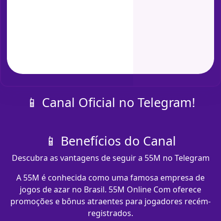
📱 Canal Oficial no Telegram!
📱 Benefícios do Canal
Descubra as vantagens de seguir a 55M no Telegram
A 55M é conhecida como uma famosa empresa de
jogos de azar no Brasil. 55M Online Com oferece
promoções e bônus atraentes para jogadores recém-
registrados.