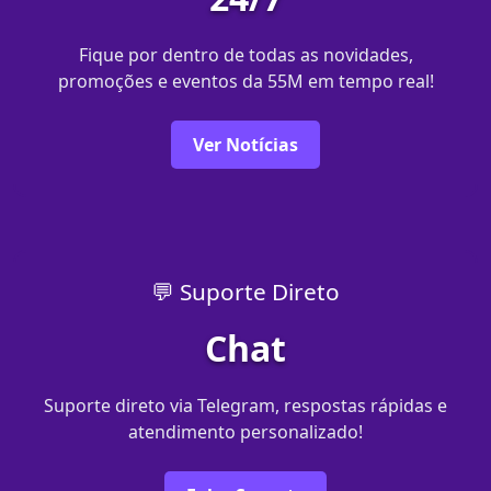
Fique por dentro de todas as novidades,
promoções e eventos da 55M em tempo real!
Ver Notícias
💬 Suporte Direto
Chat
Suporte direto via Telegram, respostas rápidas e
atendimento personalizado!