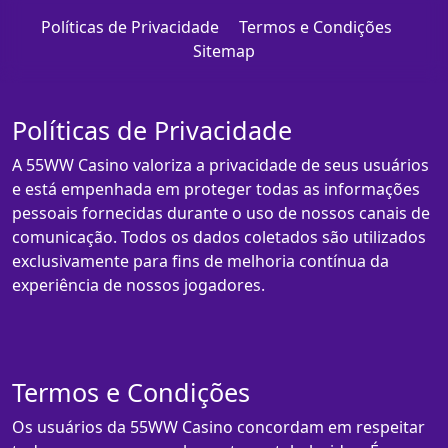
Políticas de Privacidade
Termos e Condições
Sitemap
Políticas de Privacidade
A 55WW Casino valoriza a privacidade de seus usuários
e está empenhada em proteger todas as informações
pessoais fornecidas durante o uso de nossos canais de
comunicação. Todos os dados coletados são utilizados
exclusivamente para fins de melhoria contínua da
experiência de nossos jogadores.
Termos e Condições
Os usuários da 55WW Casino concordam em respeitar