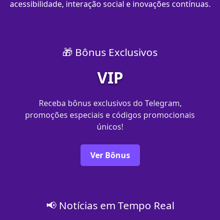
acessibilidade, interação social e inovações contínuas.
🎁 Bônus Exclusivos
VIP
Receba bônus exclusivos do Telegram,
promoções especiais e códigos promocionais
únicos!
Ver Bônus
📢 Notícias em Tempo Real