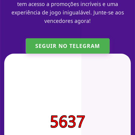
tem acesso a promoções incríveis e uma
experiência de jogo inigualável. Junte-se aos
vencedores agora!
SEGUIR NO TELEGRAM