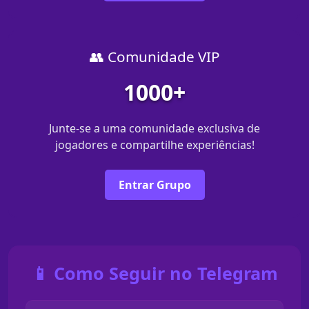
👥 Comunidade VIP
1000+
Junte-se a uma comunidade exclusiva de
jogadores e compartilhe experiências!
Entrar Grupo
📱 Como Seguir no Telegram