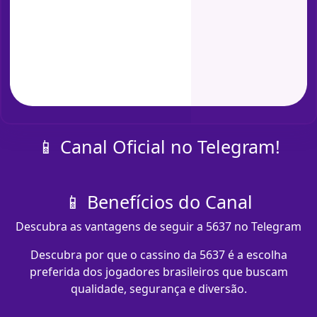
📱 Canal Oficial no Telegram!
📱 Benefícios do Canal
Descubra as vantagens de seguir a 5637 no Telegram
Descubra por que o cassino da 5637 é a escolha
preferida dos jogadores brasileiros que buscam
qualidade, segurança e diversão.