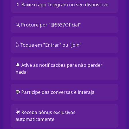
📱 Baixe o app Telegram no seu dispositivo
🔍 Procure por "@5637Oficial"
👆 Toque em "Entrar" ou "Join"
🔔 Ative as notificações para não perder
nada
💬 Participe das conversas e interaja
🎁 Receba bônus exclusivos
automaticamente