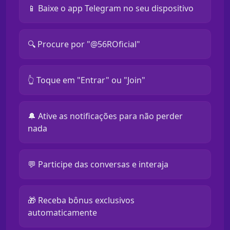
📱 Baixe o app Telegram no seu dispositivo
🔍 Procure por "@56ROficial"
👆 Toque em "Entrar" ou "Join"
🔔 Ative as notificações para não perder
nada
💬 Participe das conversas e interaja
🎁 Receba bônus exclusivos
automaticamente