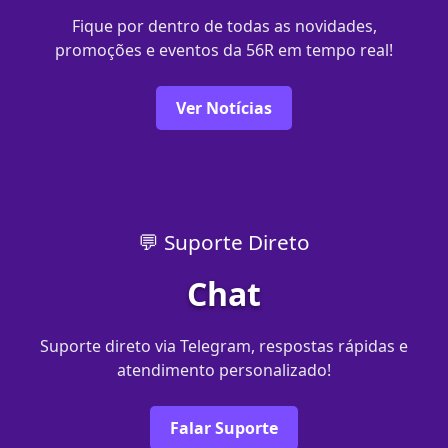
Fique por dentro de todas as novidades,
promoções e eventos da 56R em tempo real!
Ver Notícias
💬 Suporte Direto
Chat
Suporte direto via Telegram, respostas rápidas e
atendimento personalizado!
Falar Suporte