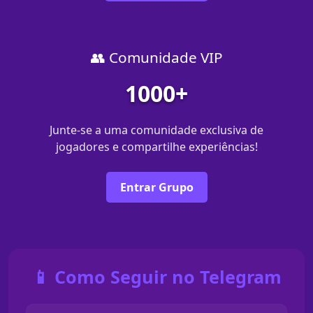
👥 Comunidade VIP
1000+
Junte-se a uma comunidade exclusiva de
jogadores e compartilhe experiências!
Entrar Grupo
📱 Como Seguir no Telegram