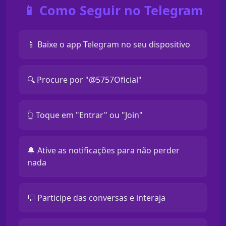
📱 Como Seguir no Telegram
📱 Baixe o app Telegram no seu dispositivo
🔍 Procure por "@5757Oficial"
👆 Toque em "Entrar" ou "Join"
🔔 Ative as notificações para não perder
nada
💬 Participe das conversas e interaja