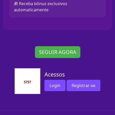
🎁 Receba bônus exclusivos
automaticamente
SEGUIR AGORA
Acessos
Login
Registrar-se