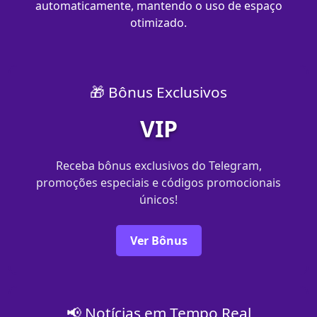
automaticamente, mantendo o uso de espaço
otimizado.
🎁 Bônus Exclusivos
VIP
Receba bônus exclusivos do Telegram,
promoções especiais e códigos promocionais
únicos!
Ver Bônus
📢 Notícias em Tempo Real