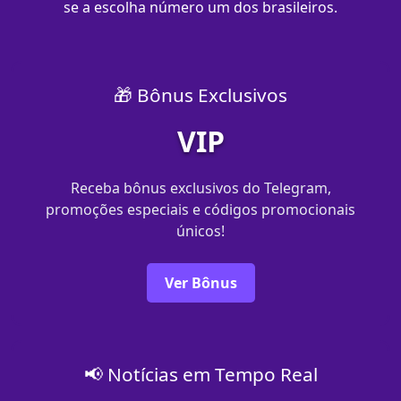
se a escolha número um dos brasileiros.
🎁 Bônus Exclusivos
VIP
Receba bônus exclusivos do Telegram,
promoções especiais e códigos promocionais
únicos!
Ver Bônus
📢 Notícias em Tempo Real