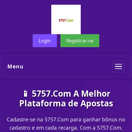
Login
Registrar-se
Menu
📱 5757.Com A Melhor
Plataforma de Apostas
Cadastre-se na 5757.Com para ganhar bônus no
cadastro e em cada recarga. Com a 5757.Com,