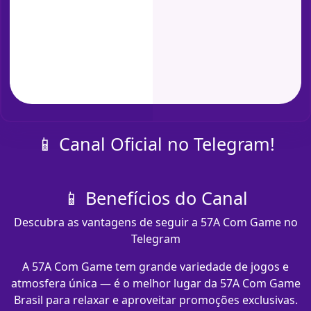
📱 Canal Oficial no Telegram!
📱 Benefícios do Canal
Descubra as vantagens de seguir a 57A Com Game no
Telegram
A 57A Com Game tem grande variedade de jogos e
atmosfera única — é o melhor lugar da 57A Com Game
Brasil para relaxar e aproveitar promoções exclusivas.