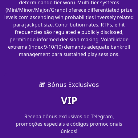
determinando tier won). Multi-tier systems
(Mini/Minor/Major/Grand) oferece differentiated prize
levels com ascending win probabilities inversely related
para jackpot size. Contribution rates, RTPs, e hit
frequencies são regulated e publicly disclosed,
permitindo informed decision-making. Volatilidade
extrema (index 9-10/10) demands adequate bankroll
management para sustained play sessions.
🎁 Bônus Exclusivos
VIP
Receba bônus exclusivos do Telegram,
promoções especiais e códigos promocionais
únicos!