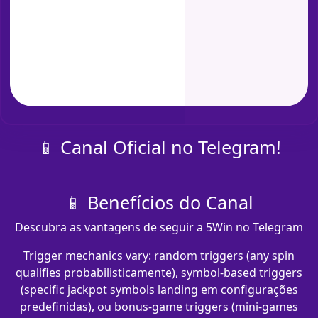
📱 Canal Oficial no Telegram!
📱 Benefícios do Canal
Descubra as vantagens de seguir a 5Win no Telegram
Trigger mechanics vary: random triggers (any spin
qualifies probabilisticamente), symbol-based triggers
(specific jackpot symbols landing em configurações
predefinidas), ou bonus-game triggers (mini-games