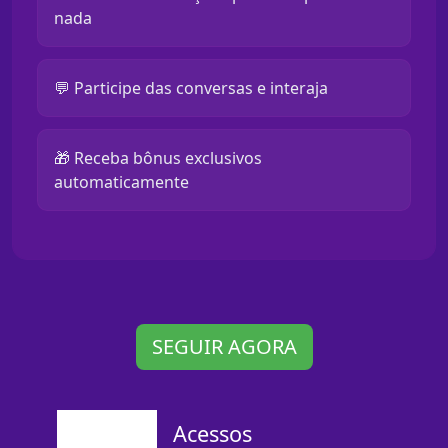
nada
💬 Participe das conversas e interaja
🎁 Receba bônus exclusivos
automaticamente
SEGUIR AGORA
Acessos