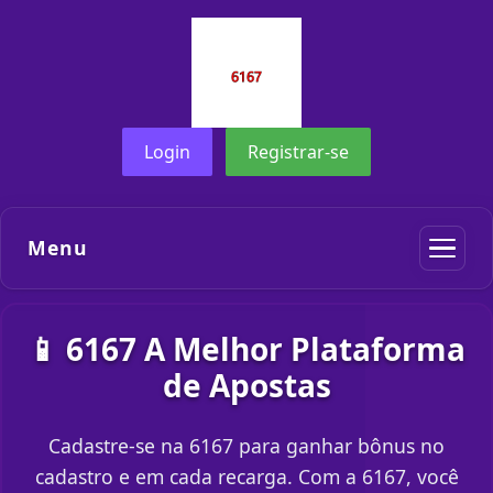
Login
Registrar-se
Menu
📱 6167 A Melhor Plataforma
de Apostas
Cadastre-se na 6167 para ganhar bônus no
cadastro e em cada recarga. Com a 6167, você