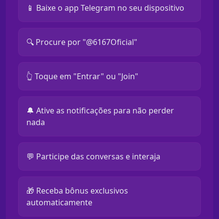
📱 Baixe o app Telegram no seu dispositivo
🔍 Procure por "@6167Oficial"
👆 Toque em "Entrar" ou "Join"
🔔 Ative as notificações para não perder
nada
💬 Participe das conversas e interaja
🎁 Receba bônus exclusivos
automaticamente