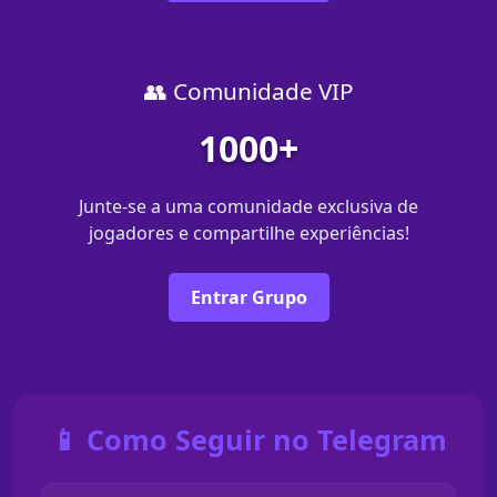
👥 Comunidade VIP
1000+
Junte-se a uma comunidade exclusiva de
jogadores e compartilhe experiências!
Entrar Grupo
📱 Como Seguir no Telegram