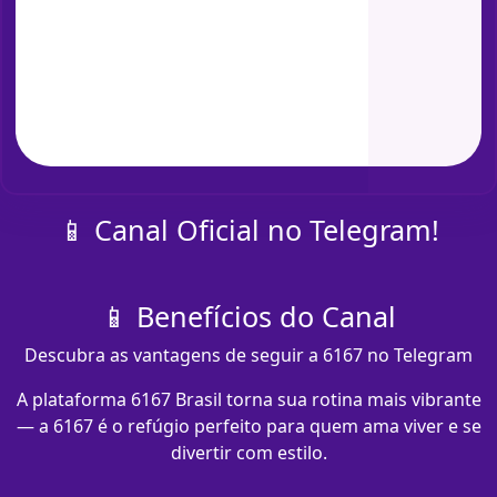
📱 Canal Oficial no Telegram!
📱 Benefícios do Canal
Descubra as vantagens de seguir a 6167 no Telegram
A plataforma 6167 Brasil torna sua rotina mais vibrante
— a 6167 é o refúgio perfeito para quem ama viver e se
divertir com estilo.