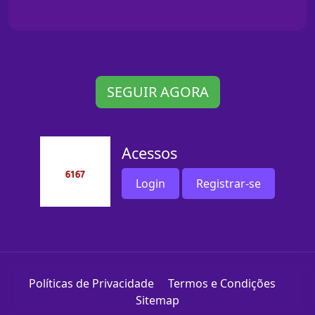
SEGUIR AGORA
Acessos
Login
Registrar-se
Políticas de Privacidade
Termos e Condições
Sitemap