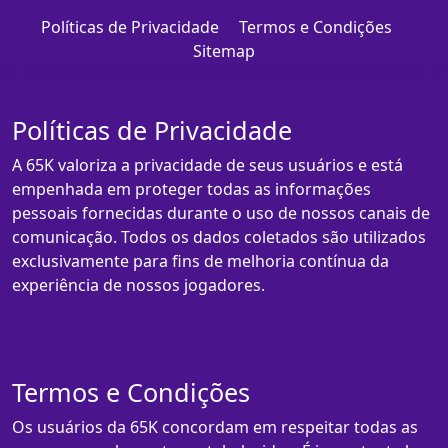
Políticas de Privacidade
Termos e Condições
Sitemap
Políticas de Privacidade
A 65K valoriza a privacidade de seus usuários e está
empenhada em proteger todas as informações
pessoais fornecidas durante o uso de nossos canais de
comunicação. Todos os dados coletados são utilizados
exclusivamente para fins de melhoria contínua da
experiência de nossos jogadores.
Termos e Condições
Os usuários da 65K concordam em respeitar todas as