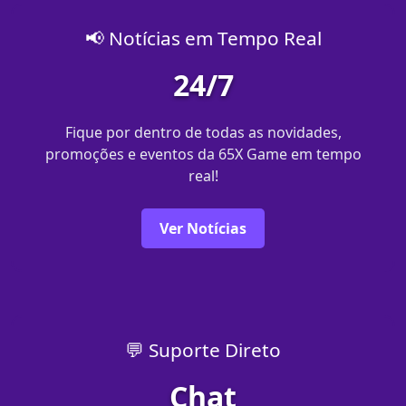
📢 Notícias em Tempo Real
24/7
Fique por dentro de todas as novidades,
promoções e eventos da 65X Game em tempo
real!
Ver Notícias
💬 Suporte Direto
Chat