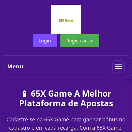
Login
Registrar-se
Menu
📱 65X Game A Melhor
Plataforma de Apostas
Cadastre-se na 65X Game para ganhar bônus no
cadastro e em cada recarga. Com a 65X Game,