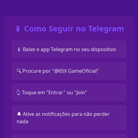
📱 Como Seguir no Telegram
📱 Baixe o app Telegram no seu dispositivo
🔍 Procure por "@65X GameOficial"
👆 Toque em "Entrar" ou "Join"
🔔 Ative as notificações para não perder
nada