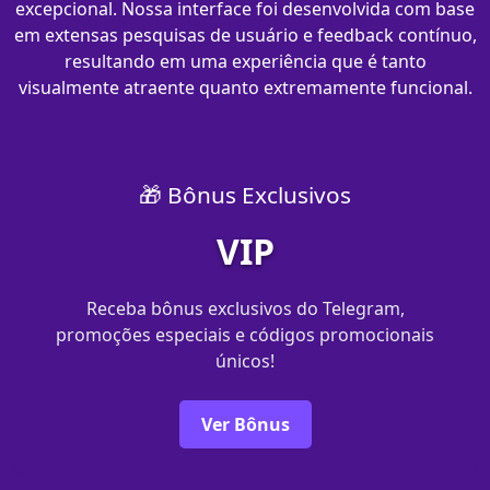
excepcional. Nossa interface foi desenvolvida com base
em extensas pesquisas de usuário e feedback contínuo,
resultando em uma experiência que é tanto
visualmente atraente quanto extremamente funcional.
🎁 Bônus Exclusivos
VIP
Receba bônus exclusivos do Telegram,
promoções especiais e códigos promocionais
únicos!
Ver Bônus