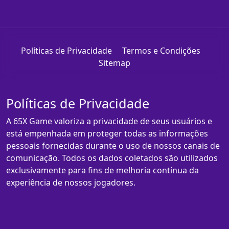
Políticas de Privacidade
Termos e Condições
Sitemap
Políticas de Privacidade
A 65X Game valoriza a privacidade de seus usuários e
está empenhada em proteger todas as informações
pessoais fornecidas durante o uso de nossos canais de
comunicação. Todos os dados coletados são utilizados
exclusivamente para fins de melhoria contínua da
experiência de nossos jogadores.