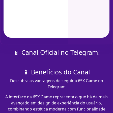
📱 Canal Oficial no Telegram!
📱 Benefícios do Canal
Descubra as vantagens de seguir a 65X Game no
Telegram
A interface da 65X Game representa o que há de mais
avançado em design de experiência do usuário,
combinando estética moderna com funcionalidade