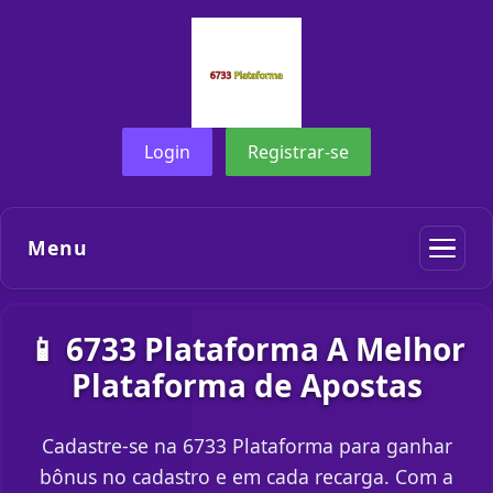
Login
Registrar-se
Menu
📱 6733 Plataforma A Melhor
Plataforma de Apostas
Cadastre-se na 6733 Plataforma para ganhar
bônus no cadastro e em cada recarga. Com a