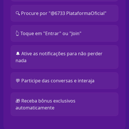
🔍 Procure por "@6733 PlataformaOficial"
👆 Toque em "Entrar" ou "Join"
🔔 Ative as notificações para não perder
nada
💬 Participe das conversas e interaja
🎁 Receba bônus exclusivos
automaticamente