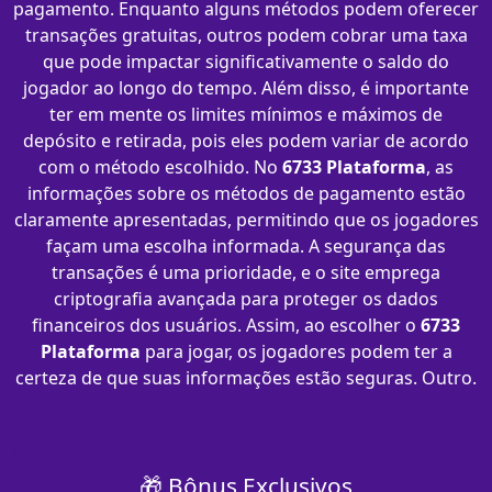
pagamento. Enquanto alguns métodos podem oferecer
transações gratuitas, outros podem cobrar uma taxa
que pode impactar significativamente o saldo do
jogador ao longo do tempo. Além disso, é importante
ter em mente os limites mínimos e máximos de
depósito e retirada, pois eles podem variar de acordo
com o método escolhido. No
6733 Plataforma
, as
informações sobre os métodos de pagamento estão
claramente apresentadas, permitindo que os jogadores
façam uma escolha informada. A segurança das
transações é uma prioridade, e o site emprega
criptografia avançada para proteger os dados
financeiros dos usuários. Assim, ao escolher o
6733
Plataforma
para jogar, os jogadores podem ter a
certeza de que suas informações estão seguras. Outro.
🎁 Bônus Exclusivos