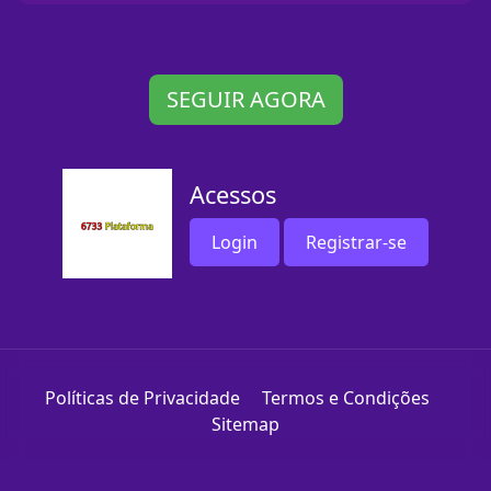
SEGUIR AGORA
Acessos
Login
Registrar-se
Políticas de Privacidade
Termos e Condições
Sitemap