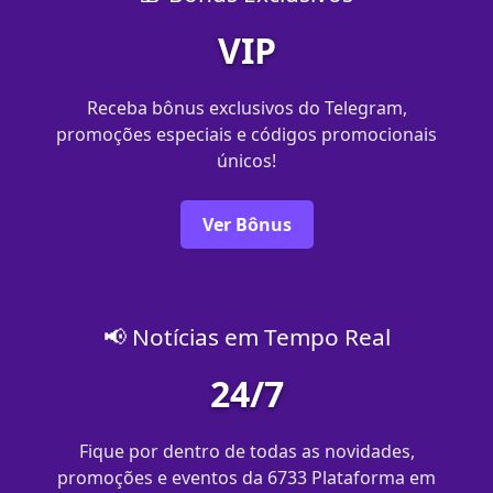
VIP
Receba bônus exclusivos do Telegram,
promoções especiais e códigos promocionais
únicos!
Ver Bônus
📢 Notícias em Tempo Real
24/7
Fique por dentro de todas as novidades,
promoções e eventos da 6733 Plataforma em