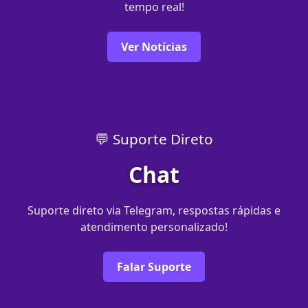
tempo real!
Ver Notícias
💬 Suporte Direto
Chat
Suporte direto via Telegram, respostas rápidas e
atendimento personalizado!
Falar Suporte