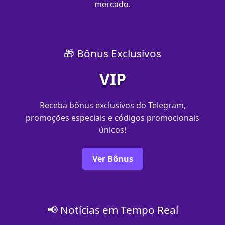
mercado.
🎁 Bônus Exclusivos
VIP
Receba bônus exclusivos do Telegram,
promoções especiais e códigos promocionais
únicos!
Ver Bônus
📢 Notícias em Tempo Real