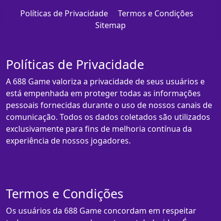
Políticas de Privacidade
Termos e Condições
Sitemap
Políticas de Privacidade
A 688 Game valoriza a privacidade de seus usuários e
está empenhada em proteger todas as informações
pessoais fornecidas durante o uso de nossos canais de
comunicação. Todos os dados coletados são utilizados
exclusivamente para fins de melhoria contínua da
experiência de nossos jogadores.
Termos e Condições
Os usuários da 688 Game concordam em respeitar