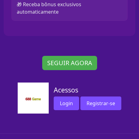
🎁 Receba bônus exclusivos
automaticamente
SEGUIR AGORA
Acessos
Login
Registrar-se