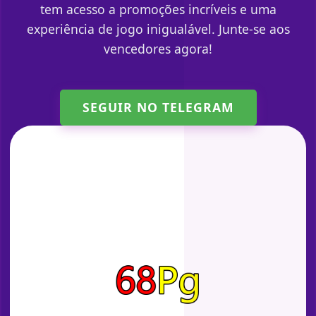
tem acesso a promoções incríveis e uma
experiência de jogo inigualável. Junte-se aos
vencedores agora!
SEGUIR NO TELEGRAM