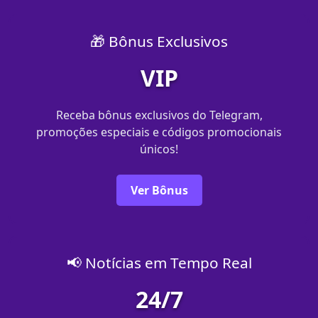
🎁 Bônus Exclusivos
VIP
Receba bônus exclusivos do Telegram,
promoções especiais e códigos promocionais
únicos!
Ver Bônus
📢 Notícias em Tempo Real
24/7