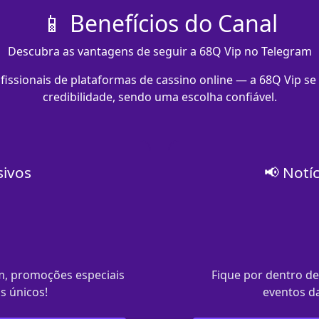
📱 Benefícios do Canal
Descubra as vantagens de seguir a 68Q Vip no Telegram
profissionais de plataformas de cassino online — a 68Q Vip 
credibilidade, sendo uma escolha confiável.
sivos
📢 Notí
m, promoções especiais
Fique por dentro d
s únicos!
eventos d