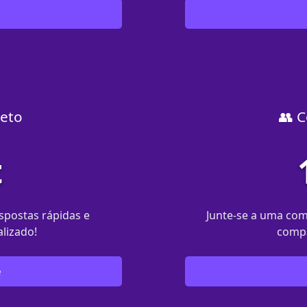
reto
👥 
t
espostas rápidas e
Junte-se a uma com
lizado!
compa
e