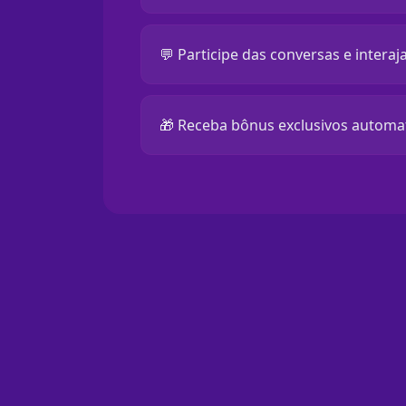
💬 Participe das conversas e interaj
🎁 Receba bônus exclusivos autom