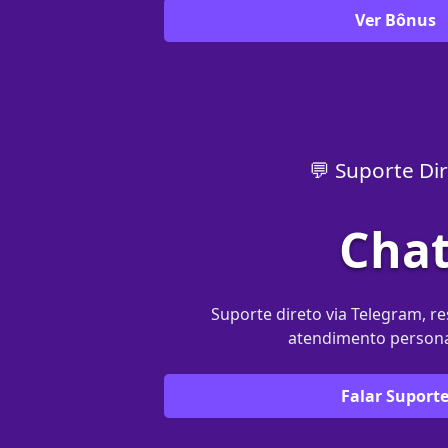
Ver Bônus
💬 Suporte Di
Cha
Suporte direto via Telegram, r
atendimento persona
Falar Suport