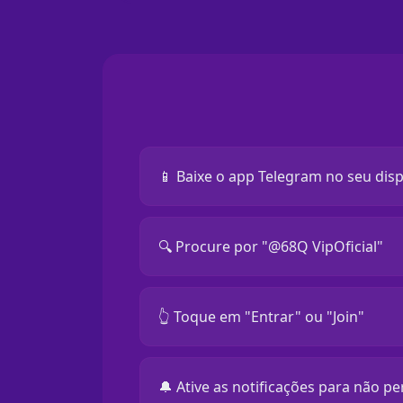
📱 Baixe o app Telegram no seu disp
🔍 Procure por "@68Q VipOficial"
👆 Toque em "Entrar" ou "Join"
🔔 Ative as notificações para não p