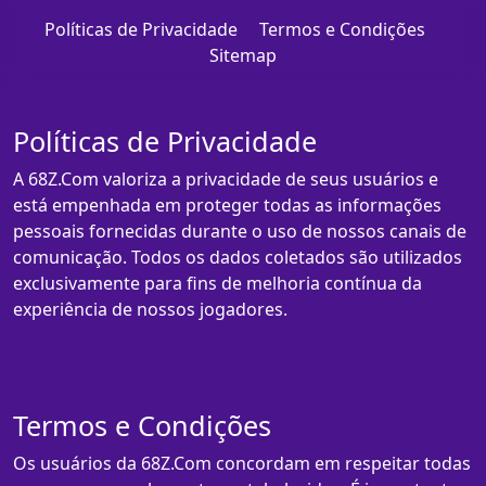
Políticas de Privacidade
Termos e Condições
Sitemap
Políticas de Privacidade
A 68Z.Com valoriza a privacidade de seus usuários e
está empenhada em proteger todas as informações
pessoais fornecidas durante o uso de nossos canais de
comunicação. Todos os dados coletados são utilizados
exclusivamente para fins de melhoria contínua da
experiência de nossos jogadores.
Termos e Condições
Os usuários da 68Z.Com concordam em respeitar todas