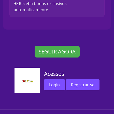
🎁 Receba bônus exclusivos
automaticamente
SEGUIR AGORA
Acessos
Login
Registrar-se