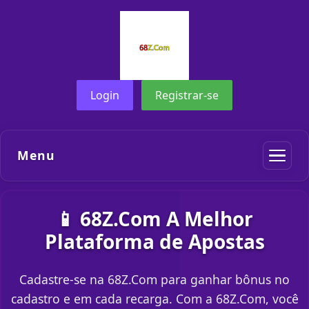
Login
Registrar-se
Menu
📱 68Z.Com A Melhor
Plataforma de Apostas
Cadastre-se na 68Z.Com para ganhar bônus no
cadastro e em cada recarga. Com a 68Z.Com, você