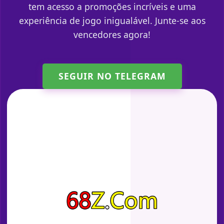
tem acesso a promoções incríveis e uma
experiência de jogo inigualável. Junte-se aos
vencedores agora!
SEGUIR NO TELEGRAM