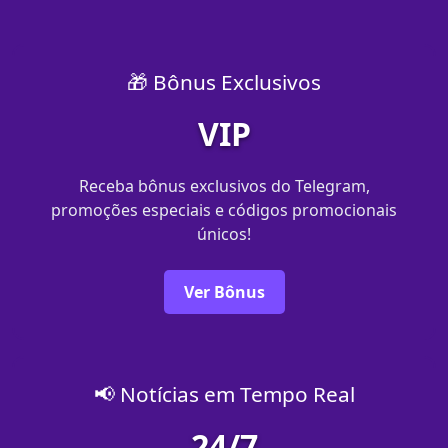
🎁 Bônus Exclusivos
VIP
Receba bônus exclusivos do Telegram,
promoções especiais e códigos promocionais
únicos!
Ver Bônus
📢 Notícias em Tempo Real
24/7