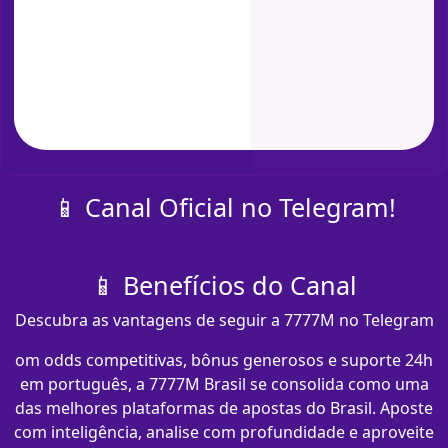
📱 Canal Oficial no Telegram!
📱 Benefícios do Canal
Descubra as vantagens de seguir a 7777M no Telegram
om odds competitivas, bônus generosos e suporte 24h
em português, a 7777M Brasil se consolida como uma
das melhores plataformas de apostas do Brasil. Aposte
com inteligência, analise com profundidade e aproveite