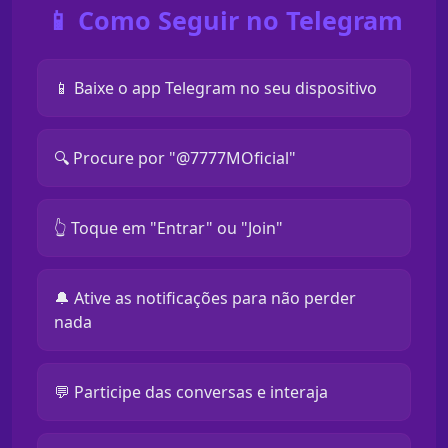
📱 Como Seguir no Telegram
📱 Baixe o app Telegram no seu dispositivo
🔍 Procure por "@7777MOficial"
👆 Toque em "Entrar" ou "Join"
🔔 Ative as notificações para não perder
nada
💬 Participe das conversas e interaja