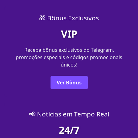
🎁 Bônus Exclusivos
VIP
Receba bônus exclusivos do Telegram,
promoções especiais e códigos promocionais
únicos!
Ver Bônus
📢 Notícias em Tempo Real
24/7