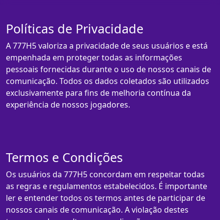
Políticas de Privacidade
A 777H5 valoriza a privacidade de seus usuários e está
empenhada em proteger todas as informações
pessoais fornecidas durante o uso de nossos canais de
comunicação. Todos os dados coletados são utilizados
exclusivamente para fins de melhoria contínua da
experiência de nossos jogadores.
Termos e Condições
Os usuários da 777H5 concordam em respeitar todas
as regras e regulamentos estabelecidos. É importante
ler e entender todos os termos antes de participar de
nossos canais de comunicação. A violação destes