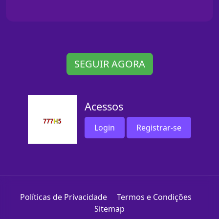
SEGUIR AGORA
Acessos
Login
Registrar-se
Políticas de Privacidade
Termos e Condições
Sitemap