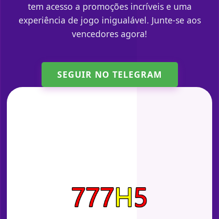
tem acesso a promoções incríveis e uma
experiência de jogo inigualável. Junte-se aos
vencedores agora!
SEGUIR NO TELEGRAM