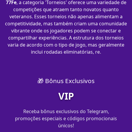
77Fe
, a categoria 'Torneios' oferece uma variedade de
competições que atraem tanto novatos quanto
veteranos. Esses torneios não apenas alimentam a
competitividade, mas também criam uma comunidade
vibrante onde os jogadores podem se conectar e
compartilhar experiências. A estrutura dos torneios
varia de acordo com o tipo de jogo, mas geralmente
inclui rodadas eliminatórias, re.
🎁 Bônus Exclusivos
VIP
Receba bônus exclusivos do Telegram,
promoções especiais e códigos promocionais
únicos!