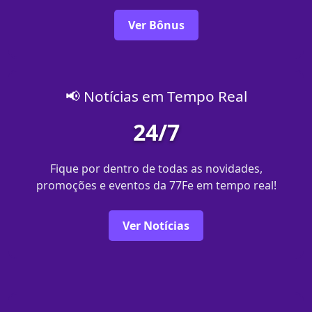
Ver Bônus
📢 Notícias em Tempo Real
24/7
Fique por dentro de todas as novidades,
promoções e eventos da 77Fe em tempo real!
Ver Notícias