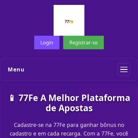
Login
Registrar-se
Menu
📱 77Fe A Melhor Plataforma
de Apostas
Cadastre-se na 77Fe para ganhar bônus no
cadastro e em cada recarga. Com a 77Fe, você