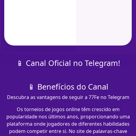
📱 Canal Oficial no Telegram!
📱 Benefícios do Canal
Descubra as vantagens de seguir a 77Fe no Telegram
Os torneios de jogos online têm crescido em
popularidade nos últimos anos, proporcionando uma
plataforma onde jogadores de diferentes habilidades
podem competir entre si. No site de palavras-chave