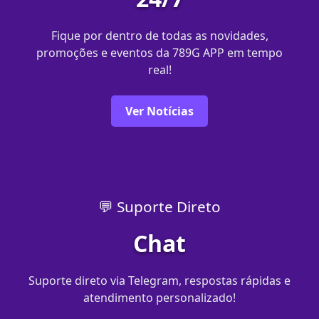
Fique por dentro de todas as novidades,
promoções e eventos da 789G APP em tempo
real!
Ver Notícias
💬 Suporte Direto
Chat
Suporte direto via Telegram, respostas rápidas e
atendimento personalizado!