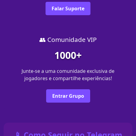
Falar Suporte
👥 Comunidade VIP
1000+
Junte-se a uma comunidade exclusiva de
jogadores e compartilhe experiências!
Entrar Grupo
📱 Como Seguir no Telegram