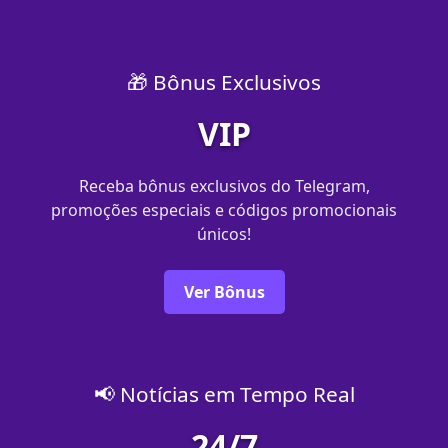
🎁 Bônus Exclusivos
VIP
Receba bônus exclusivos do Telegram,
promoções especiais e códigos promocionais
únicos!
Ver Bônus
📢 Notícias em Tempo Real
24/7