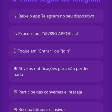
📱 Baixe o app Telegram no seu dispositivo
🔍 Procure por "@789G APPOficial"
👆 Toque em "Entrar" ou "Join"
🔔 Ative as notificações para não perder
nada
💬 Participe das conversas e interaja
🎁 Receba bônus exclusivos