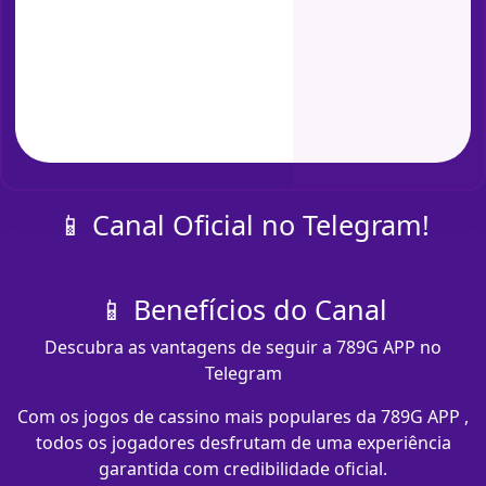
📱 Canal Oficial no Telegram!
📱 Benefícios do Canal
Descubra as vantagens de seguir a 789G APP no
Telegram
Com os jogos de cassino mais populares da 789G APP ,
todos os jogadores desfrutam de uma experiência
garantida com credibilidade oficial.