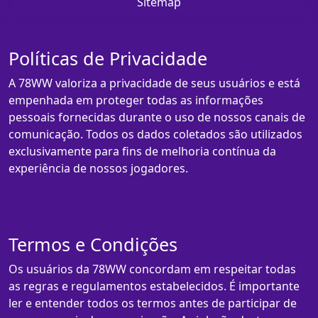
Sitemap
Políticas de Privacidade
A 78WW valoriza a privacidade de seus usuários e está
empenhada em proteger todas as informações
pessoais fornecidas durante o uso de nossos canais de
comunicação. Todos os dados coletados são utilizados
exclusivamente para fins de melhoria contínua da
experiência de nossos jogadores.
Termos e Condições
Os usuários da 78WW concordam em respeitar todas
as regras e regulamentos estabelecidos. É importante
ler e entender todos os termos antes de participar de