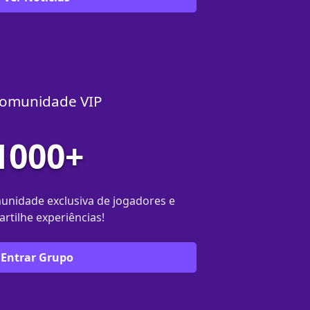
Comunidade VIP
1000+
unidade exclusiva de jogadores e
rtilhe experiências!
Entrar Grupo