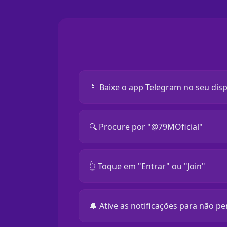
📱 Baixe o app Telegram no seu disp
🔍 Procure por "@79MOficial"
👆 Toque em "Entrar" ou "Join"
🔔 Ative as notificações para não p