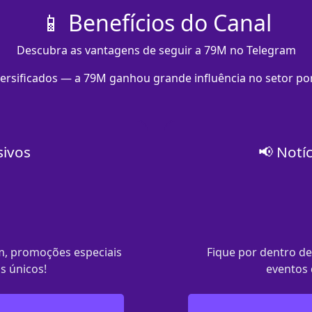
📱 Benefícios do Canal
Descubra as vantagens de seguir a 79M no Telegram
iversificados — a 79M ganhou grande influência no setor p
sivos
📢 Notí
m, promoções especiais
Fique por dentro d
s únicos!
eventos 