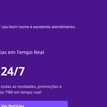
or seu bom nome e excelente atendimento.
cias em Tempo Real
24/7
e todas as novidades, promoções e
da 79M em tempo real!
Ver Notícias