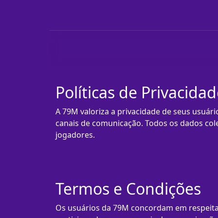
Políticas de Privacida
A 79M valoriza a privacidade de seus usuá
canais de comunicação. Todos os dados cole
jogadores.
Termos e Condições
Os usuários da 79M concordam em respeitar 