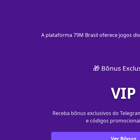
A plataforma 79M Brasil oferece jogos d
🎁 Bônus Exclu
VIP
Receba bônus exclusivos do Telegra
e códigos promocionai
Ver Bônus