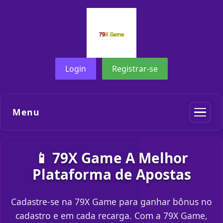
Login
Registrar-se
Menu
📱 79X Game A Melhor
Plataforma de Apostas
Cadastre-se na 79X Game para ganhar bônus no
cadastro e em cada recarga. Com a 79X Game,