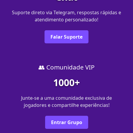
Suporte direto via Telegram, respostas rápidas e
atendimento personalizado!
Falar Suporte
👥 Comunidade VIP
1000+
Junte-se a uma comunidade exclusiva de
jogadores e compartilhe experiências!
Entrar Grupo