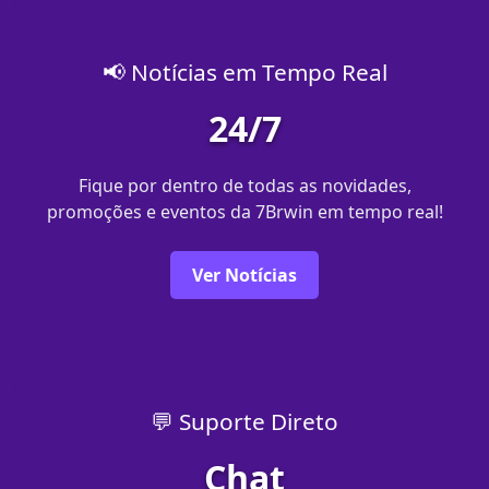
📢 Notícias em Tempo Real
24/7
Fique por dentro de todas as novidades,
promoções e eventos da 7Brwin em tempo real!
Ver Notícias
💬 Suporte Direto
Chat