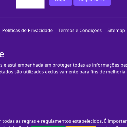
Políticas de Privacidade
Termos e Condições
Sitemap
de
ios e está empenhada em proteger todas as informações pe
tados são utilizados exclusivamente para fins de melhoria
todas as regras e regulamentos estabelecidos. É importan