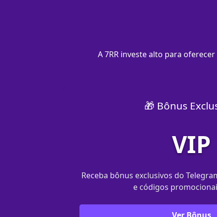
A 7RR investe alto para oferecer
🎁 Bônus Exclu
VIP
Receba bônus exclusivos do Telegra
e códigos promocionai
Ver Bônus