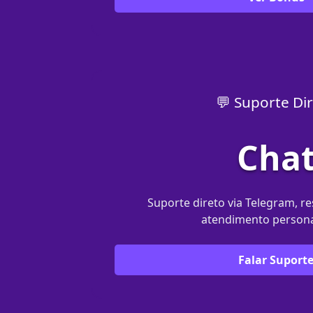
💬 Suporte Di
Cha
Suporte direto via Telegram, r
atendimento persona
Falar Suport