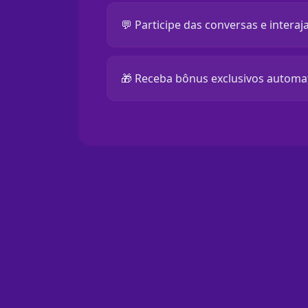
💬 Participe das conversas e interaj
🎁 Receba bônus exclusivos autom