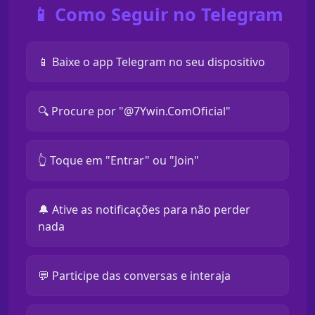
📱 Como Seguir no Telegram
📱 Baixe o app Telegram no seu dispositivo
🔍 Procure por "@7Ywin.ComOficial"
👆 Toque em "Entrar" ou "Join"
🔔 Ative as notificações para não perder
nada
💬 Participe das conversas e interaja