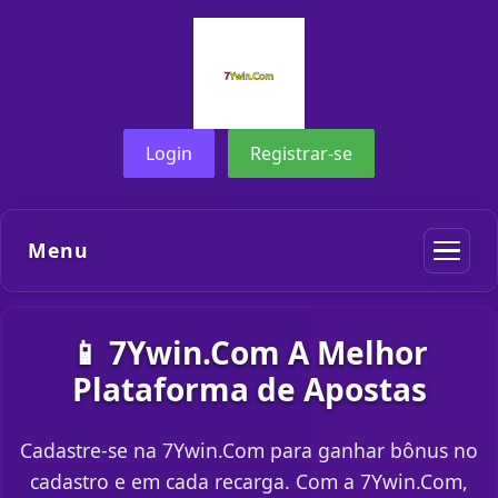
Login
Registrar-se
Menu
📱 7Ywin.Com A Melhor
Plataforma de Apostas
Cadastre-se na 7Ywin.Com para ganhar bônus no
cadastro e em cada recarga. Com a 7Ywin.Com,