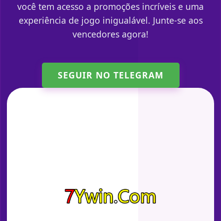
você tem acesso a promoções incríveis e uma
experiência de jogo inigualável. Junte-se aos
vencedores agora!
SEGUIR NO TELEGRAM