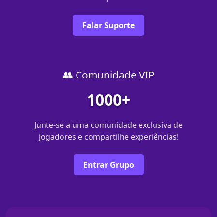
Falar Suporte
👥 Comunidade VIP
1000+
Junte-se a uma comunidade exclusiva de
jogadores e compartilhe experiências!
Entrar Grupo